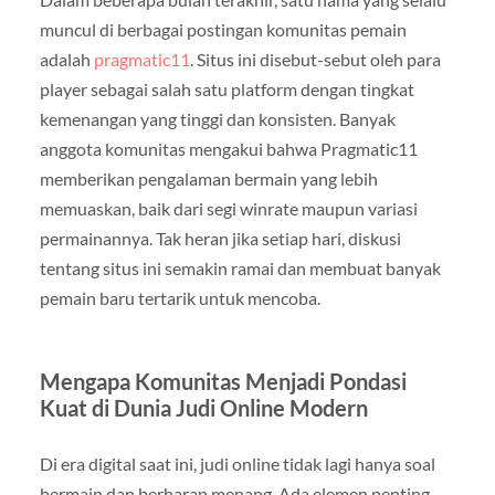
muncul di berbagai postingan komunitas pemain
adalah
pragmatic11
. Situs ini disebut-sebut oleh para
player sebagai salah satu platform dengan tingkat
kemenangan yang tinggi dan konsisten. Banyak
anggota komunitas mengakui bahwa Pragmatic11
memberikan pengalaman bermain yang lebih
memuaskan, baik dari segi winrate maupun variasi
permainannya. Tak heran jika setiap hari, diskusi
tentang situs ini semakin ramai dan membuat banyak
pemain baru tertarik untuk mencoba.
Mengapa Komunitas Menjadi Pondasi
Kuat di Dunia Judi Online Modern
Di era digital saat ini, judi online tidak lagi hanya soal
bermain dan berharap menang. Ada elemen penting