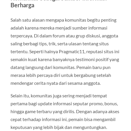
Berharga
Salah satu alasan mengapa komunitas begitu penting
adalah karena mereka menjadi sumber informasi
terpercaya. Di dalam forum atau grup diskusi, anggota
saling berbagi tips, trik, serta ulasan tentang situs
tertentu. Seperti halnya Pragmatic11, reputasi situs ini
semakin kuat karena banyaknya testimoni positif yang
datang langsung dari komunitas. Pemain baru pun
merasa lebih percaya diri untuk bergabung setelah
mendengar cerita nyata dari sesama anggota.
Selain itu, komunitas juga sering menjadi tempat
pertama bagi update informasi seputar promo, bonus,
hingga game terbaru yang dirilis. Dengan adanya akses
cepat terhadap informasi ini, pemain bisa mengambil
keputusan yang lebih bijak dan menguntungkan.