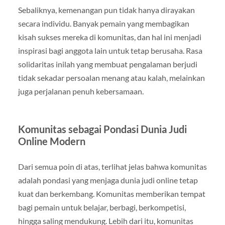
Sebaliknya, kemenangan pun tidak hanya dirayakan
secara individu. Banyak pemain yang membagikan
kisah sukses mereka di komunitas, dan hal ini menjadi
inspirasi bagi anggota lain untuk tetap berusaha. Rasa
solidaritas inilah yang membuat pengalaman berjudi
tidak sekadar persoalan menang atau kalah, melainkan
juga perjalanan penuh kebersamaan.
Komunitas sebagai Pondasi Dunia Judi
Online Modern
Dari semua poin di atas, terlihat jelas bahwa komunitas
adalah pondasi yang menjaga dunia judi online tetap
kuat dan berkembang. Komunitas memberikan tempat
bagi pemain untuk belajar, berbagi, berkompetisi,
hingga saling mendukung. Lebih dari itu, komunitas