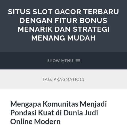
SITUS SLOT GACOR TERBARU
DENGAN FITUR BONUS
MENARIK DAN STRATEGI
MENANG MUDAH
SHOW MENU
TAG:
PRAGMATIC11
Mengapa Komunitas Menjadi
Pondasi Kuat di Dunia Judi
Online Modern