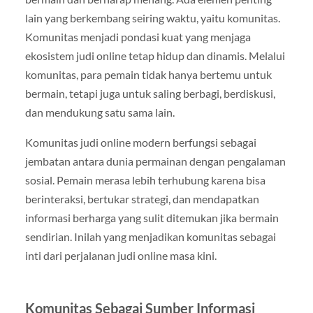
lain yang berkembang seiring waktu, yaitu komunitas.
Komunitas menjadi pondasi kuat yang menjaga
ekosistem judi online tetap hidup dan dinamis. Melalui
komunitas, para pemain tidak hanya bertemu untuk
bermain, tetapi juga untuk saling berbagi, berdiskusi,
dan mendukung satu sama lain.
Komunitas judi online modern berfungsi sebagai
jembatan antara dunia permainan dengan pengalaman
sosial. Pemain merasa lebih terhubung karena bisa
berinteraksi, bertukar strategi, dan mendapatkan
informasi berharga yang sulit ditemukan jika bermain
sendirian. Inilah yang menjadikan komunitas sebagai
inti dari perjalanan judi online masa kini.
Komunitas Sebagai Sumber Informasi