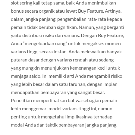
slot sering kali tetap sama, baik Anda menimbulkan
bonus secara organik atau lewat Buy Feature. Artinya,
dalam jangka panjang, pengembalian rata-rata kepada
pemain tidak berubah signifikan. Namun, yang berganti
yaitu distribusi risiko dan varians. Dengan Buy Feature,
Anda “mengeluarkan uang” untuk mengakses momen
varians tinggi secara instan. Anda melewatkan banyak
putaran dasar dengan varians rendah atau sedang
yang mungkin menunjukkan kemenangan kecil untuk
menjaga saldo. Ini memiliki arti Anda mengambil risiko
yang lebih besar dalam satu taruhan, dengan impian
mendapatkan pembayaran yang sangat besar.
Penelitian memperlihatkan bahwa sebagian pemain
lebih menggemari model varians tinggi ini, namun
penting untuk mengetahui implikasinya terhadap
modal Anda dan taktik pembayaran jangka panjang.