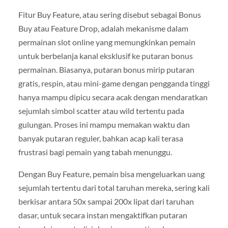
Fitur Buy Feature, atau sering disebut sebagai Bonus
Buy atau Feature Drop, adalah mekanisme dalam
permainan slot online yang memungkinkan pemain
untuk berbelanja kanal eksklusif ke putaran bonus
permainan. Biasanya, putaran bonus mirip putaran
gratis, respin, atau mini-game dengan pengganda tinggi
hanya mampu dipicu secara acak dengan mendaratkan
sejumlah simbol scatter atau wild tertentu pada
gulungan. Proses ini mampu memakan waktu dan
banyak putaran reguler, bahkan acap kali terasa
frustrasi bagi pemain yang tabah menunggu.
Dengan Buy Feature, pemain bisa mengeluarkan uang
sejumlah tertentu dari total taruhan mereka, sering kali
berkisar antara 50x sampai 200x lipat dari taruhan
dasar, untuk secara instan mengaktifkan putaran