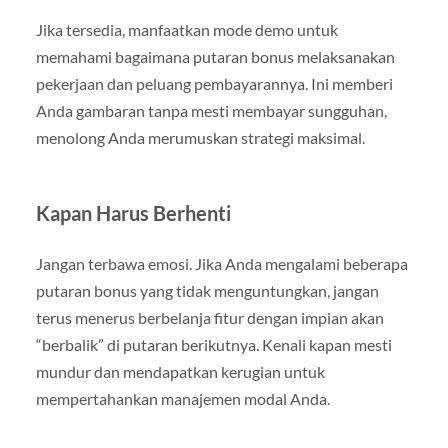
Jika tersedia, manfaatkan mode demo untuk
memahami bagaimana putaran bonus melaksanakan
pekerjaan dan peluang pembayarannya. Ini memberi
Anda gambaran tanpa mesti membayar sungguhan,
menolong Anda merumuskan strategi maksimal.
Kapan Harus Berhenti
Jangan terbawa emosi. Jika Anda mengalami beberapa
putaran bonus yang tidak menguntungkan, jangan
terus menerus berbelanja fitur dengan impian akan
“berbalik” di putaran berikutnya. Kenali kapan mesti
mundur dan mendapatkan kerugian untuk
mempertahankan manajemen modal Anda.