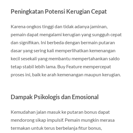
Peningkatan Potensi Kerugian Cepat
Karena ongkos tinggi dan tidak adanya jaminan,
pemain dapat mengalami kerugian yang sungguh cepat
dan signifikan. Ini berbeda dengan bermain putaran
dasar yang sering kali memperlihatkan kemenangan
kecil sesekali yang membantu mempertahankan saldo
tetap stabil lebih lama. Buy Feature mempercepat
proses ini, baik ke arah kemenangan maupun kerugian.
Dampak Psikologis dan Emosional
Kemudahan jalan masuk ke putaran bonus dapat
mendorong sikap impulsif. Pemain mungkin merasa
termakan untuk terus berbelanja fitur bonus,