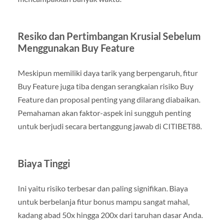
Resiko dan Pertimbangan Krusial Sebelum
Menggunakan Buy Feature
Meskipun memiliki daya tarik yang berpengaruh, fitur
Buy Feature juga tiba dengan serangkaian risiko Buy
Feature dan proposal penting yang dilarang diabaikan.
Pemahaman akan faktor-aspek ini sungguh penting
untuk berjudi secara bertanggung jawab di CITIBET88.
Biaya Tinggi
Ini yaitu risiko terbesar dan paling signifikan. Biaya
untuk berbelanja fitur bonus mampu sangat mahal,
kadang abad 50x hingga 200x dari taruhan dasar Anda.