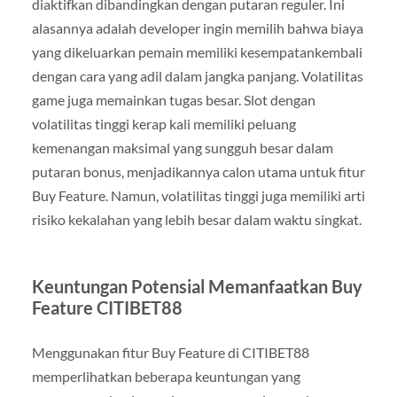
diaktifkan dibandingkan dengan putaran reguler. Ini
alasannya adalah developer ingin memilih bahwa biaya
yang dikeluarkan pemain memiliki kesempatankembali
dengan cara yang adil dalam jangka panjang. Volatilitas
game juga memainkan tugas besar. Slot dengan
volatilitas tinggi kerap kali memiliki peluang
kemenangan maksimal yang sungguh besar dalam
putaran bonus, menjadikannya calon utama untuk fitur
Buy Feature. Namun, volatilitas tinggi juga memiliki arti
risiko kekalahan yang lebih besar dalam waktu singkat.
Keuntungan Potensial Memanfaatkan Buy
Feature CITIBET88
Menggunakan fitur Buy Feature di CITIBET88
memperlihatkan beberapa keuntungan yang