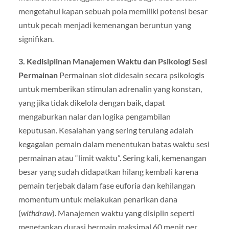
mengetahui kapan sebuah pola memiliki potensi besar
untuk pecah menjadi kemenangan beruntun yang
signifikan.
3. Kedisiplinan Manajemen Waktu dan Psikologi Sesi
Permainan
Permainan slot didesain secara psikologis
untuk memberikan stimulan adrenalin yang konstan,
yang jika tidak dikelola dengan baik, dapat
mengaburkan nalar dan logika pengambilan
keputusan. Kesalahan yang sering terulang adalah
kegagalan pemain dalam menentukan batas waktu sesi
permainan atau “limit waktu”. Sering kali, kemenangan
besar yang sudah didapatkan hilang kembali karena
pemain terjebak dalam fase euforia dan kehilangan
momentum untuk melakukan penarikan dana
(
withdraw
). Manajemen waktu yang disiplin seperti
menetapkan durasi bermain maksimal 60 menit per