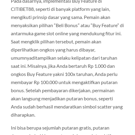
Pada dasarnya, implementasi Buy Feature di
CITIBET88, seperti di banyak platform yang lain,
mengikuti prinsip dasar yang sama. Pemain akan
menyaksikan pilihan “Beli Bonus” atau “Buy Feature” di
antarmuka game slot online yang mendukung fitur ini.
Saat mengklik pilihan tersebut, pemain akan
diperlihatkan ongkos yang harus dibayar,
umumnyaditampilkan selaku kelipatan dari taruhan
saat ini. Misalnya, jika Anda bertaruh Rp 1.000 dan
ongkos Buy Feature yakni 100x taruhan, Anda perlu
membayar Rp 100.000 untuk mengaktifkan putaran
bonus. Setelah pembayaran dikerjakan, permainan
akan langsung menjadikan putaran bonus, seperti
Anda sudah berhasil mendaratkan simbol scatter yang
diharapkan.
Ini bisa berupa sejumlah putaran gratis, putaran