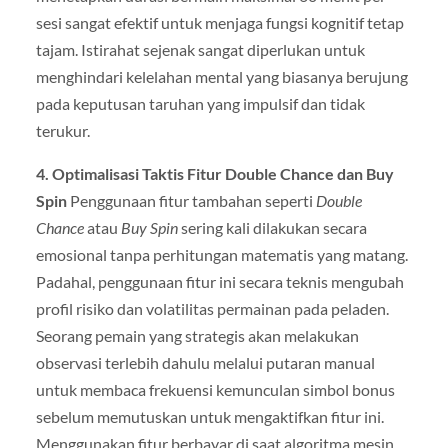
sesi sangat efektif untuk menjaga fungsi kognitif tetap
tajam. Istirahat sejenak sangat diperlukan untuk
menghindari kelelahan mental yang biasanya berujung
pada keputusan taruhan yang impulsif dan tidak
terukur.
4. Optimalisasi Taktis Fitur Double Chance dan Buy
Spin
Penggunaan fitur tambahan seperti
Double
Chance
atau
Buy Spin
sering kali dilakukan secara
emosional tanpa perhitungan matematis yang matang.
Padahal, penggunaan fitur ini secara teknis mengubah
profil risiko dan volatilitas permainan pada peladen.
Seorang pemain yang strategis akan melakukan
observasi terlebih dahulu melalui putaran manual
untuk membaca frekuensi kemunculan simbol bonus
sebelum memutuskan untuk mengaktifkan fitur ini.
Menggunakan fitur berbayar di saat algoritma mesin