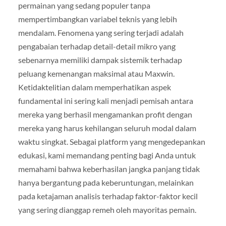
permainan yang sedang populer tanpa
mempertimbangkan variabel teknis yang lebih
mendalam. Fenomena yang sering terjadi adalah
pengabaian terhadap detail-detail mikro yang
sebenarnya memiliki dampak sistemik terhadap
peluang kemenangan maksimal atau Maxwin.
Ketidaktelitian dalam memperhatikan aspek
fundamental ini sering kali menjadi pemisah antara
mereka yang berhasil mengamankan profit dengan
mereka yang harus kehilangan seluruh modal dalam
waktu singkat. Sebagai platform yang mengedepankan
edukasi, kami memandang penting bagi Anda untuk
memahami bahwa keberhasilan jangka panjang tidak
hanya bergantung pada keberuntungan, melainkan
pada ketajaman analisis terhadap faktor-faktor kecil
yang sering dianggap remeh oleh mayoritas pemain.