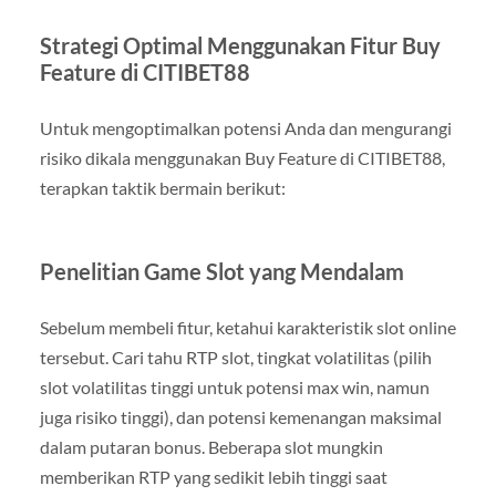
Strategi Optimal Menggunakan Fitur Buy
Feature di CITIBET88
Untuk mengoptimalkan potensi Anda dan mengurangi
risiko dikala menggunakan Buy Feature di CITIBET88,
terapkan taktik bermain berikut:
Penelitian Game Slot yang Mendalam
Sebelum membeli fitur, ketahui karakteristik slot online
tersebut. Cari tahu RTP slot, tingkat volatilitas (pilih
slot volatilitas tinggi untuk potensi max win, namun
juga risiko tinggi), dan potensi kemenangan maksimal
dalam putaran bonus. Beberapa slot mungkin
memberikan RTP yang sedikit lebih tinggi saat