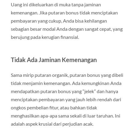
Uang ini dikeluarkan di muka tanpa jaminan
kemenangan. Jika putaran bonus tidak menciptakan
pembayaran yang cukup, Anda bisa kehilangan
sebagian besar modal Anda dengan sangat cepat, yang
berujung pada kerugian finansial.
Tidak Ada Jaminan Kemenangan
Sama mirip putaran organik, putaran bonus yang dibeli
tidak menjamin kemenangan. Ada kemungkinan Anda
mendapatkan putaran bonus yang “jelek” dan hanya
menciptakan pembayaran yang jauh lebih rendah dari
ongkos pembelian fitur, atau bahkan tidak
menghasilkan apa-apa sama sekali di luar taruhan. Ini
adalah aspek krusial dari perjudian acak.