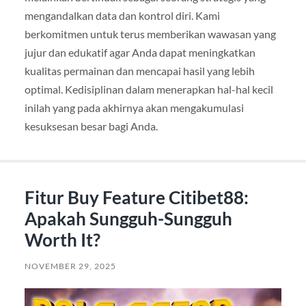
mengandalkan data dan kontrol diri. Kami
berkomitmen untuk terus memberikan wawasan yang
jujur dan edukatif agar Anda dapat meningkatkan
kualitas permainan dan mencapai hasil yang lebih
optimal. Kedisiplinan dalam menerapkan hal-hal kecil
inilah yang pada akhirnya akan mengakumulasi
kesuksesan besar bagi Anda.
Fitur Buy Feature Citibet88:
Apakah Sungguh-Sungguh
Worth It?
NOVEMBER 29, 2025