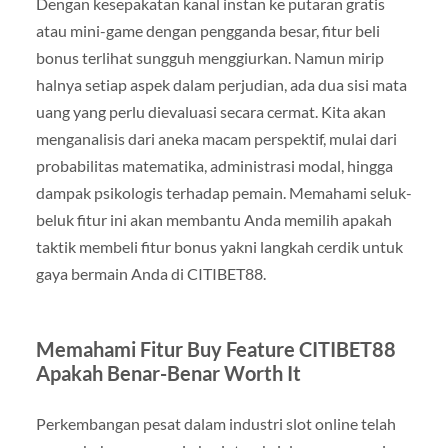
Dengan kesepakatan kanal instan ke putaran gratis
atau mini-game dengan pengganda besar, fitur beli
bonus terlihat sungguh menggiurkan. Namun mirip
halnya setiap aspek dalam perjudian, ada dua sisi mata
uang yang perlu dievaluasi secara cermat. Kita akan
menganalisis dari aneka macam perspektif, mulai dari
probabilitas matematika, administrasi modal, hingga
dampak psikologis terhadap pemain. Memahami seluk-
beluk fitur ini akan membantu Anda memilih apakah
taktik membeli fitur bonus yakni langkah cerdik untuk
gaya bermain Anda di CITIBET88.
Memahami Fitur Buy Feature CITIBET88
Apakah Benar-Benar Worth It
Perkembangan pesat dalam industri slot online telah